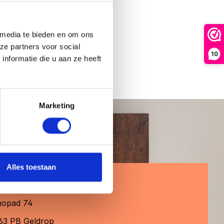
ie.
 media te bieden en om ons
ze partners voor social
10
nformatie die u aan ze heeft
Marketing
Alles toestaan
em contact met ons op
opad 74
63 PB Geldrop