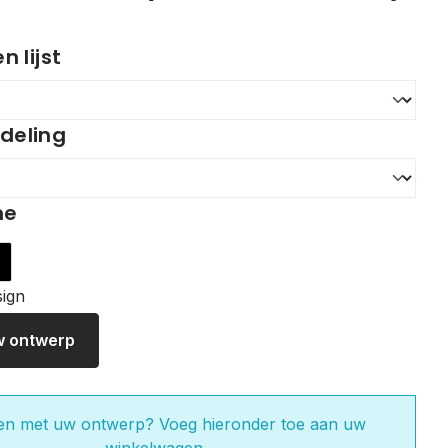
 lijst
ndeling
me
wart
w ontwerp
en met uw ontwerp? Voeg hieronder toe aan uw
winkelwagen