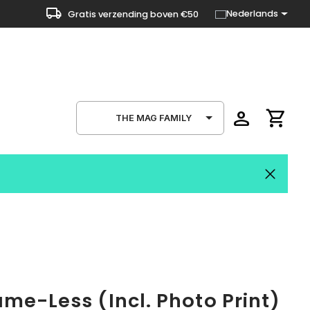
local_shipping
Nederlands
Gratis verzending boven €50
person
shopping_cart
THE MAG FAMILY
me-Less (Incl. Photo Print)