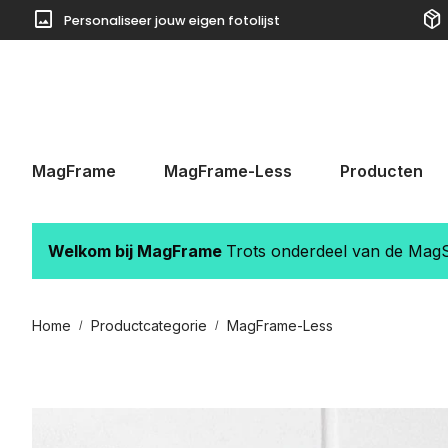
image
package_2
Personaliseer jouw eigen fotolijst
 naar de hoofdinhoud
Ga naar de zoekopdracht
Ga naar de hoofdnavigatie
MagFrame
MagFrame-Less
Producten
Welkom bij MagFrame
Trots onderdeel van de MagSt
Home
Productcategorie
MagFrame-Less
/
/
Afbeeldingengalerij overslaan