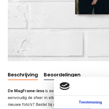
Beschrijving
Beoordelingen
De MagFrame-less
is een elegant, randloos fotoframe
eenvoudig de sfeer in elke ruimte kunt aanpassen. Ste
Toestemming
nieuwe foto’s? Bestel bij ons uw nieuwe foto’s. Door m