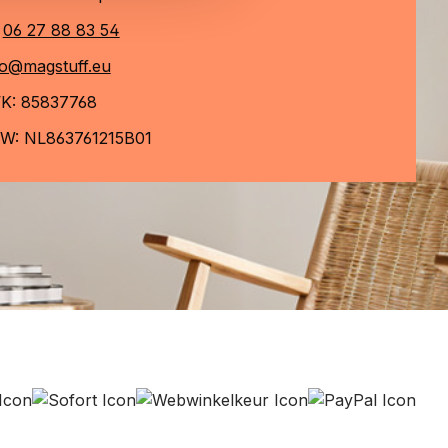
06 27 88 83 54
fo@magstuff.eu
K: 85837768
W: NL863761215B01