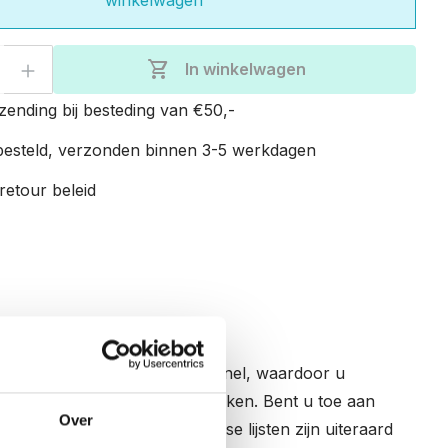
eveelheid: Voer de gewenste hoeveelhe
shopping_cart
In winkelwagen
zending bij besteding van €50,-
esteld, verzonden binnen 3-5 werkdagen
retour beleid
aag verwisselt u foto’s razendsnel, waardoor u
foto’s te uploaden en te bewerken. Bent u toe aan
Over
ndere foto op uw frame. Losse lijsten zijn uiteraard