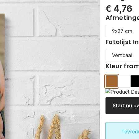
€ 4,76
Afmetingen
Fotolijst I
Kleur fra
Hout
Wit
Z
Start nu u
Tevred