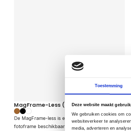
uiteraard ook verkrijgbaar. MagFrame is de
perfecte keuze voor een stijlvolle, duurzame en
aanpasbare fotopresentatie.
Toestemming
MagFrame-Less (Incl. Photo Print)
Deze website maakt gebruik
We gebruiken cookies om cont
De MagFrame-less is een elegant, randloos
websiteverkeer te analyseren
fotoframe beschikbaar in hout, zwart en wit. Met
media, adverteren en analys