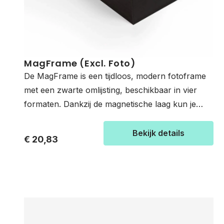
MagFrame (Excl. Foto)
De MagFrame is een tijdloos, modern fotoframe
met een zwarte omlijsting, beschikbaar in vier
formaten. Dankzij de magnetische laag kun je
foto’s snel en eenvoudig verwisselen, zodat je de
sfeer in elke ruimte moeiteloos kunt aanpassen.
Bekijk details
€ 20,83
Stel jouw fotolijst eenvoudig samen door een
frame te kiezen en je foto’s te uploaden en te
bewerken. Ben je toe aan nieuwe foto’s? Bestel
bij ons jouw nieuwe foto’s. Door middel van het
magnetische fotoblad plaats je makkelijk een
andere foto op jouw frame. Losse lijsten zijn