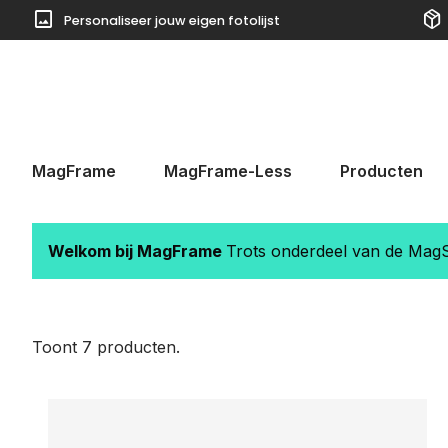
image
package_2
Personaliseer jouw eigen fotolijst
 naar de hoofdinhoud
Ga naar de zoekopdracht
Ga naar de hoofdnavigatie
MagFrame
MagFrame-Less
Producten
Welkom bij MagFrame
Trots onderdeel van de MagSt
Toont 7 producten.