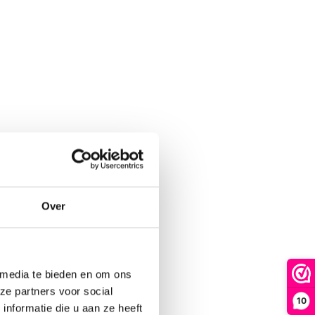
Losse lijsten zijn uiteraard ook verkrijgbaar.
MagFrame-less is de perfecte keuze voor een
stijlvolle, duurzame en aanpasbare
fotopresentatie.
Over
 media te bieden en om ons
ze partners voor social
10
nformatie die u aan ze heeft