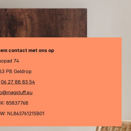
em contact met ons op
opad 74
63 PB Geldrop
06 27 88 83 54
fo@magstuff.eu
K: 85837768
W: NL863761215B01