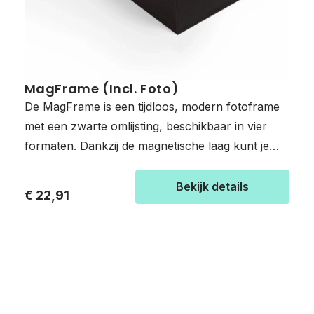
MagFrame (Incl. Foto)
De MagFrame is een tijdloos, modern fotoframe
met een zwarte omlijsting, beschikbaar in vier
formaten. Dankzij de magnetische laag kunt je
foto’s snel en eenvoudig verwisselen, zodat je de
sfeer in elke ruimte moeiteloos kunt aanpassen.
Bekijk details
€ 22,91
Stel jouw fotolijst eenvoudig samen door een
frame te kiezen en jouw foto’s te uploaden en te
bewerken. Ben je toe aan nieuwe foto’s? Bestel
bij ons je nieuwe foto’s. Door middel van het
promo steel fotoblad plaats je makkelijk een
andere foto op jouw frame. Losse lijsten zijn