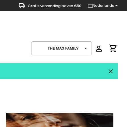
local_shipping
Nederlands
Gratis verzending boven €50
person
shopping_cart
THE MAG FAMILY