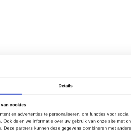
uiteraard ook verkrijgbaar. MagFrame is de
perfecte keuze voor een stijlvolle, duurzame en
aanpasbare fotopresentatie.
Details
 van cookies
ent en advertenties te personaliseren, om functies voor social
. Ook delen we informatie over uw gebruik van onze site met on
e. Deze partners kunnen deze gegevens combineren met andere i