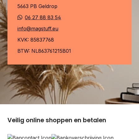
5663 PB Geldrop
06 27 88 83 54
info@magstuff.eu
KVK: 85837768
BTW: NL863761215B01
Veilig online shoppen en betalen