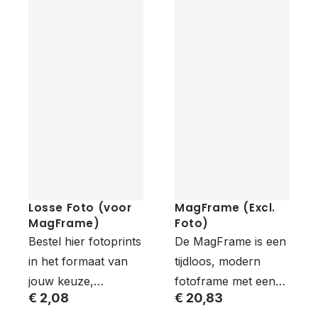
Losse Foto (voor
MagFrame (Excl.
MagFrame)
Foto)
Bestel hier fotoprints
De MagFrame is een
in het formaat van
tijdloos, modern
jouw keuze,
fotoframe met een
€ 2,08
€ 20,83
exclusief MagFrame.
zwarte omlijsting,