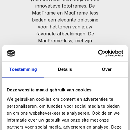
jouw fotolijst
innovatieve fotoframes. De
eenvoudig samen
MagFrame en MagFrame-less
door een frame te
bieden een elegante oplossing
kiezen en jouw foto’s
voor het tonen van jouw
te uploaden en te
favoriete afbeeldingen. De
MagFrame-less, met zijn
bewerken. Ben je toe
randloze ontwerp in diverse
aan nieuwe foto’s?
kleuren en formaten, voegt een
Bestel bij ons je
moderne touch toe aan elke
nieuwe foto’s. Door
ruimte. De MagFrame, met zijn
Toestemming
Details
Over
middel van het
klassieke rand en variëteit aan
promo steel fotoblad
formaten, biedt een tijdloze
uitstraling die ideaal is voor
plaats je makkelijk
Deze website maakt gebruik van cookies
veelzijdige interieurstijlen.
een andere foto op
We gebruiken cookies om content en advertenties te
jouw frame. Losse
personaliseren, om functies voor social media te bieden
en om ons websiteverkeer te analyseren. Ook delen we
lijsten zijn uiteraard
informatie over uw gebruik van onze site met onze
ook verkrijgbaar.
partners voor social media, adverteren en analyse. Deze