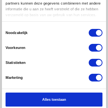
MagFrame is de
partners kunnen deze gegevens combineren met andere
perfecte keuze voor
informatie die u aan ze heeft verstrekt of die ze hebben
een stijlvolle,
verzameld op basis van uw gebruik van hun services.
duurzame en
aanpasbare
Toestemmingsselectie
Noodzakelijk
fotopresentatie.
Personaliseer
Jow eigen canvas fotolijst
Voorkeuren
Statistieken
Marketing
Vandaag besteld,
Alles toestaan