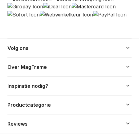
keyboard_arrow_down
Volg ons
keyboard_arrow_down
Over MagFrame
keyboard_arrow_down
Inspiratie nodig?
keyboard_arrow_down
Productcategorie
keyboard_arrow_down
Reviews