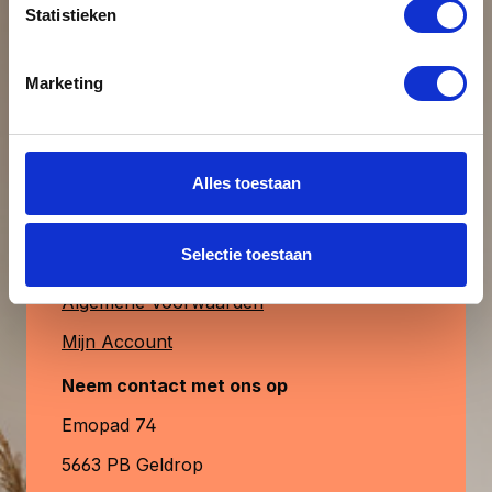
Statistieken
uiteraard ook verkrijgbaar. MagFrame-less
Beoordeling schrijven
is de perfecte keuze voor een stijlvolle,
duurzame en aanpasbare fotopresentatie.
Klantenservice
Marketing
& contact
Alleen beoordelingen weergeven in huidige
taal.
Heb je vragen?
Alles toestaan
Contactformulier
Geen beoordelingen gevonden. Deel
Selectie toestaan
Veelgestelde Vragen
uw inzichten met anderen.
Algemene Voorwaarden
Mijn Account
Neem contact met ons op
Emopad 74
5663 PB Geldrop