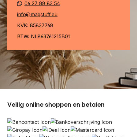
06 27 88 83 54
info@magstuff.eu
KVK: 85837768
BTW: NL863761215B01
Veilig online shoppen en betalen