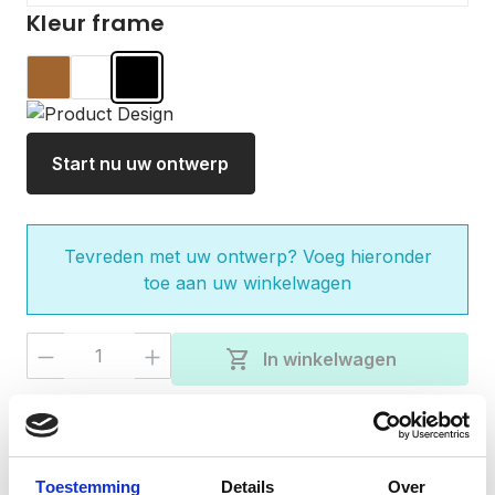
Kleur frame
Hout
Wit
Zwart
Start nu uw ontwerp
Tevreden met uw ontwerp? Voeg hieronder
toe aan uw winkelwagen
Producthoeveelheid: Voer de gewenste 
shopping_cart
In winkelwagen
check
Gratis verzending bij besteding van €50,-
Vandaag besteld, verzonden binnen 3-5
check
werkdagen
Toestemming
Details
Over