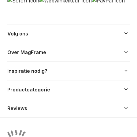
keyboard_arrow_down
Volg ons
keyboard_arrow_down
Over MagFrame
keyboard_arrow_down
Inspiratie nodig?
keyboard_arrow_down
Productcategorie
keyboard_arrow_down
Reviews