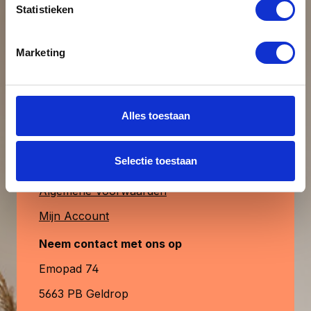
Statistieken
uiteraard ook verkrijgbaar. MagFrame-less
Beoordeling schrijven
is de perfecte keuze voor een stijlvolle,
duurzame en aanpasbare fotopresentatie.
Klantenservice
Marketing
& contact
Alleen beoordelingen weergeven in huidige
taal.
Heb je vragen?
Alles toestaan
Contactformulier
Geen beoordelingen gevonden. Deel
Selectie toestaan
Veelgestelde Vragen
uw inzichten met anderen.
Algemene Voorwaarden
Mijn Account
Neem contact met ons op
Emopad 74
5663 PB Geldrop