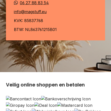
06 27 88 83 54
info@magstuff.eu
KVK: 85837768
BTW: NL863761215B01
Veilig online shoppen en betalen