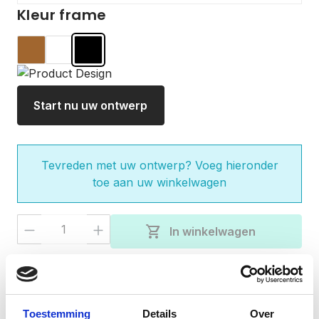
Kleur frame
Hout
Wit
Zwart
Start nu uw ontwerp
Tevreden met uw ontwerp? Voeg hieronder
toe aan uw winkelwagen
Producthoeveelheid: Voer de gewenste 
shopping_cart
In winkelwagen
check
Gratis verzending bij besteding van €50,-
Vandaag besteld, verzonden binnen 3-5
check
werkdagen
Toestemming
Details
Over