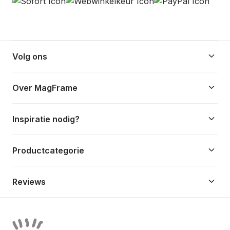
keyboard_arrow_down
Volg ons
keyboard_arrow_down
Over MagFrame
keyboard_arrow_down
Inspiratie nodig?
keyboard_arrow_down
Productcategorie
keyboard_arrow_down
Reviews