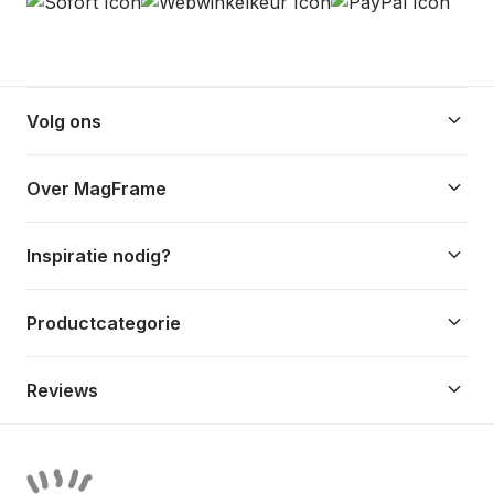
keyboard_arrow_down
Volg ons
keyboard_arrow_down
Over MagFrame
keyboard_arrow_down
Inspiratie nodig?
keyboard_arrow_down
Productcategorie
keyboard_arrow_down
Reviews