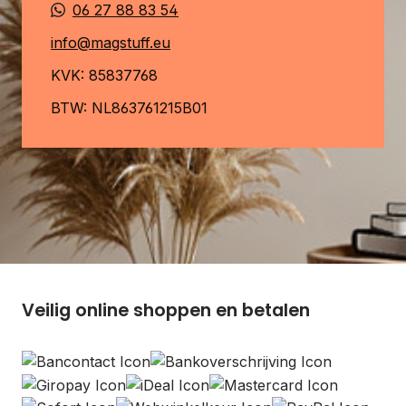
06 27 88 83 54
info@magstuff.eu
KVK: 85837768
BTW: NL863761215B01
Veilig online shoppen en betalen