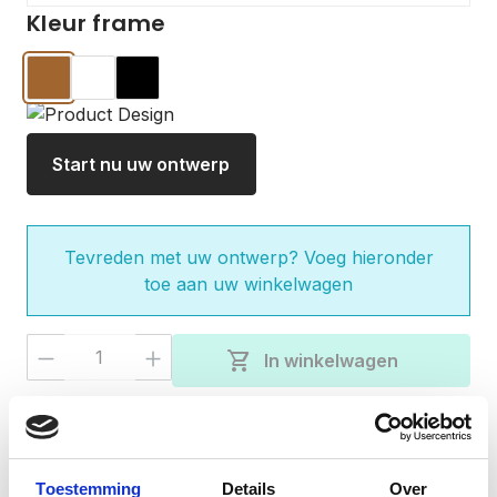
Kleur frame
Hout
Wit
Zwart
Start nu uw ontwerp
Tevreden met uw ontwerp? Voeg hieronder
toe aan uw winkelwagen
Producthoeveelheid: Voer de gewenste 
shopping_cart
In winkelwagen
check
Gratis verzending bij besteding van €50,-
Vandaag besteld, verzonden binnen 3-5
check
werkdagen
Toestemming
Details
Over