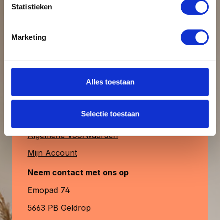
Statistieken
uiteraard ook verkrijgbaar. MagFrame-less
Beoordeling schrijven
is de perfecte keuze voor een stijlvolle,
duurzame en aanpasbare fotopresentatie.
Klantenservice
Marketing
& contact
Alleen beoordelingen weergeven in huidige
taal.
Heb je vragen?
Alles toestaan
Contactformulier
Geen beoordelingen gevonden. Deel
Selectie toestaan
Veelgestelde Vragen
uw inzichten met anderen.
Algemene Voorwaarden
Mijn Account
Neem contact met ons op
Emopad 74
5663 PB Geldrop