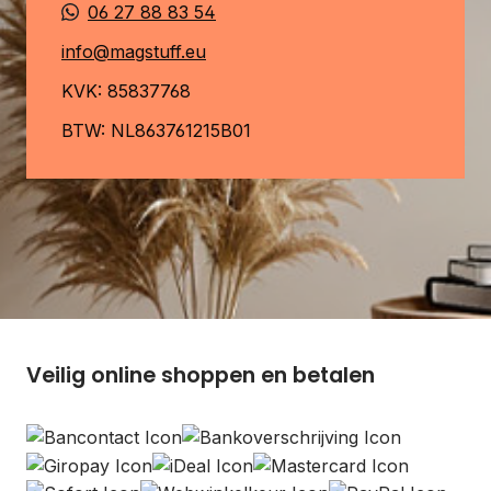
06 27 88 83 54
info@magstuff.eu
KVK: 85837768
BTW: NL863761215B01
Veilig online shoppen en betalen