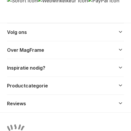
keyboard_arrow_down
Volg ons
keyboard_arrow_down
Over MagFrame
keyboard_arrow_down
Inspiratie nodig?
keyboard_arrow_down
Productcategorie
keyboard_arrow_down
Reviews