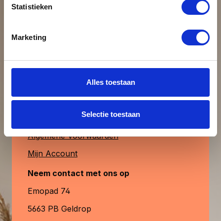
Statistieken
uiteraard ook verkrijgbaar. MagFrame-less
Beoordeling schrijven
is de perfecte keuze voor een stijlvolle,
duurzame en aanpasbare fotopresentatie.
Klantenservice
Marketing
& contact
Alleen beoordelingen weergeven in huidige
taal.
Heb je vragen?
Alles toestaan
Contactformulier
Geen beoordelingen gevonden. Deel
Selectie toestaan
Veelgestelde Vragen
uw inzichten met anderen.
Algemene Voorwaarden
Mijn Account
Neem contact met ons op
Emopad 74
5663 PB Geldrop