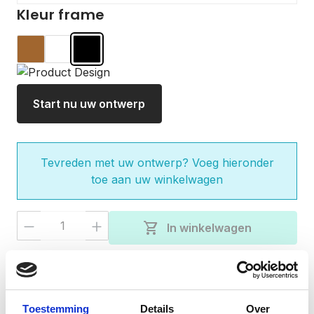
Kleur frame
Hout
Wit
Zwart
Start nu uw ontwerp
Tevreden met uw ontwerp? Voeg hieronder
toe aan uw winkelwagen
Producthoeveelheid: Voer de gewenste 
shopping_cart
In winkelwagen
check
Gratis verzending bij besteding van €50,-
Vandaag besteld, verzonden binnen 3-5
check
werkdagen
Toestemming
Details
Over