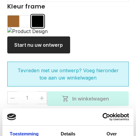
Kleur frame
Hout
Wit
Zwart
Start nu uw ontwerp
Tevreden met uw ontwerp? Voeg hieronder
toe aan uw winkelwagen
Producthoeveelheid: Voer de gewenste 
shopping_cart
In winkelwagen
check
Gratis verzending bij besteding van €50,-
Vandaag besteld, verzonden binnen 3-5
check
werkdagen
Toestemming
Details
Over