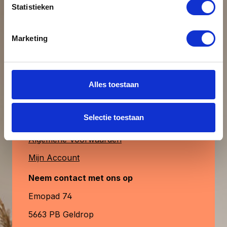
Statistieken
uiteraard ook verkrijgbaar. MagFrame-less
Beoordeling schrijven
is de perfecte keuze voor een stijlvolle,
duurzame en aanpasbare fotopresentatie.
Klantenservice
Marketing
& contact
Alleen beoordelingen weergeven in huidige
taal.
Heb je vragen?
Alles toestaan
Contactformulier
Geen beoordelingen gevonden. Deel
Selectie toestaan
Veelgestelde Vragen
uw inzichten met anderen.
Algemene Voorwaarden
Mijn Account
Neem contact met ons op
Emopad 74
5663 PB Geldrop