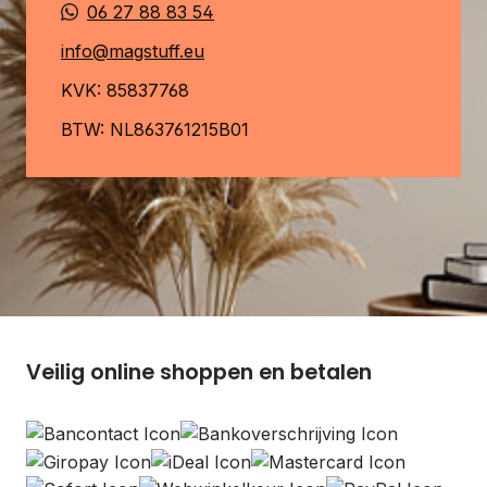
06 27 88 83 54
info@magstuff.eu
KVK: 85837768
BTW: NL863761215B01
Veilig online shoppen en betalen