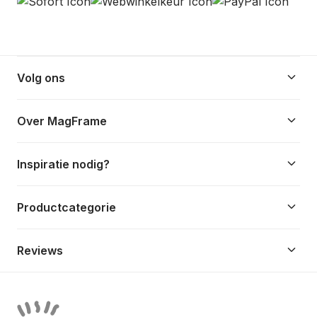
keyboard_arrow_down
Volg ons
keyboard_arrow_down
Over MagFrame
keyboard_arrow_down
Inspiratie nodig?
keyboard_arrow_down
Productcategorie
keyboard_arrow_down
Reviews