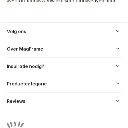
keyboard_arrow_down
Volg ons
keyboard_arrow_down
Over MagFrame
keyboard_arrow_down
Inspiratie nodig?
keyboard_arrow_down
Productcategorie
keyboard_arrow_down
Reviews