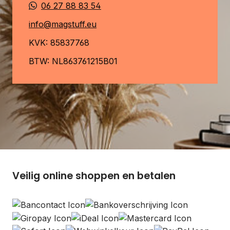
06 27 88 83 54
info@magstuff.eu
KVK: 85837768
BTW: NL863761215B01
Veilig online shoppen en betalen