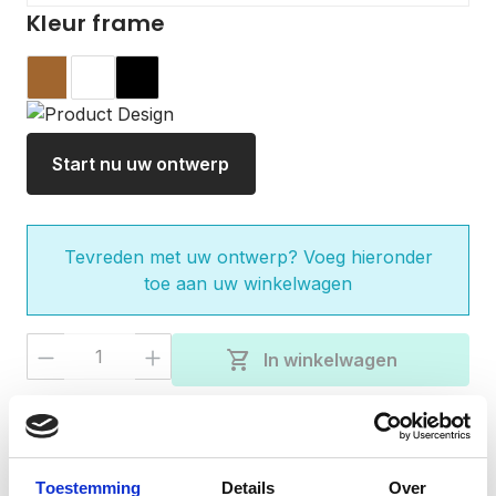
Kleur frame
Hout
Wit
Zwart
Start nu uw ontwerp
Tevreden met uw ontwerp? Voeg hieronder
toe aan uw winkelwagen
Producthoeveelheid: Voer de gewenste 
shopping_cart
In winkelwagen
check
Gratis verzending bij besteding van €50,-
Vandaag besteld, verzonden binnen 3-5
check
werkdagen
Toestemming
Details
Over