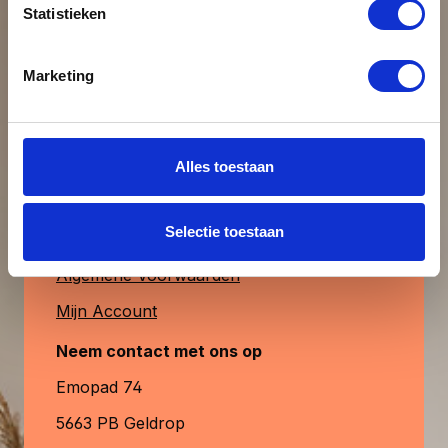
Statistieken
uiteraard ook verkrijgbaar. MagFrame-less
Beoordeling schrijven
is de perfecte keuze voor een stijlvolle,
duurzame en aanpasbare fotopresentatie.
Klantenservice
Marketing
& contact
Alleen beoordelingen weergeven in huidige
taal.
Heb je vragen?
Alles toestaan
Contactformulier
Geen beoordelingen gevonden. Deel
Selectie toestaan
Veelgestelde Vragen
uw inzichten met anderen.
Algemene Voorwaarden
Mijn Account
Neem contact met ons op
Emopad 74
5663 PB Geldrop