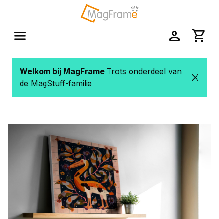
Ga naar de hoofdinhoud
menu
person
shopping_cart
Welkom bij MagFrame
Trots onderdeel van
de MagStuff-familie
Afbeeldingengalerij overslaan