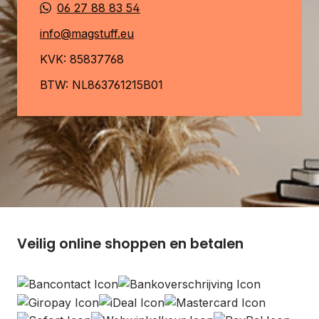
06 27 88 83 54
info@magstuff.eu
KVK: 85837768
BTW: NL863761215B01
Veilig online shoppen en betalen