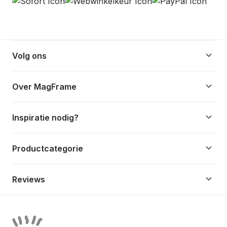
keyboard_arrow_down
Volg ons
keyboard_arrow_down
Over MagFrame
keyboard_arrow_down
Inspiratie nodig?
keyboard_arrow_down
Productcategorie
keyboard_arrow_down
Reviews