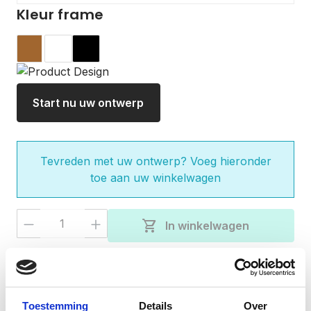
Kleur frame
Hout
Wit
Zwart
Start nu uw ontwerp
Tevreden met uw ontwerp? Voeg hieronder
toe aan uw winkelwagen
Producthoeveelheid: Voer de gewenste 
shopping_cart
In winkelwagen
check
Gratis verzending bij besteding van €50,-
Vandaag besteld, verzonden binnen 3-5
check
werkdagen
Toestemming
Details
Over