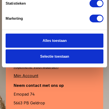
Statistieken
uiteraard ook verkrijgbaar. MagFrame-less
Beoordeling schrijven
is de perfecte keuze voor een stijlvolle,
duurzame en aanpasbare fotopresentatie.
Klantenservice
Marketing
& contact
Alleen beoordelingen weergeven in huidige
taal.
Heb je vragen?
Alles toestaan
Contactformulier
Geen beoordelingen gevonden. Deel
Selectie toestaan
Veelgestelde Vragen
uw inzichten met anderen.
Algemene Voorwaarden
Mijn Account
Neem contact met ons op
Emopad 74
5663 PB Geldrop