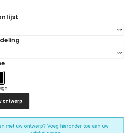
 lijst
ndeling
me
wart
w ontwerp
en met uw ontwerp? Voeg hieronder toe aan uw
winkelwagen