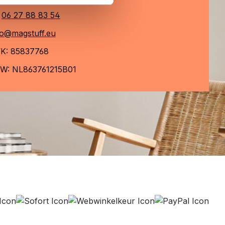
06 27 88 83 54
fo@magstuff.eu
K: 85837768
W: NL863761215B01