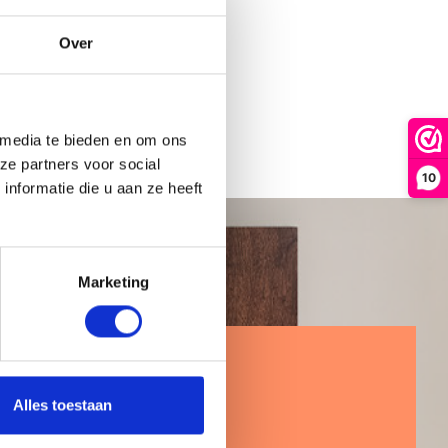
ie.
Over
 media te bieden en om ons
ze partners voor social
10
nformatie die u aan ze heeft
Marketing
em contact met ons op
Alles toestaan
opad 74
63 PB Geldrop