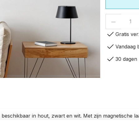
Productho
check
Gratis ver
check
Vandaag b
check
30 dagen 
 beschikbaar in hout, zwart en wit. Met zijn magnetische l
l uw eigen fotolijst samen door een frame te kiezen en uw 
iddel van het magnetische fotoblad plaatst u makkelijk een a