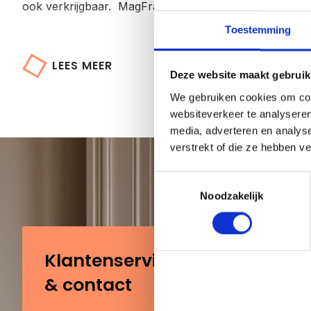
ook verkrijgbaar. MagFrame-less is de perfecte keuze 
Toestemming
LEES MEER
Deze website maakt gebruik
We gebruiken cookies om cont
websiteverkeer te analyseren
media, adverteren en analys
verstrekt of die ze hebben v
Toestemmingsselectie
Noodzakelijk
Klantenservice
& contact