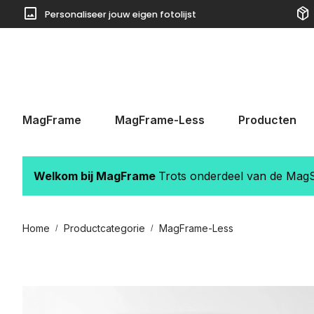
image
package_2
Personaliseer jouw eigen fotolijst
 naar de hoofdinhoud
Ga naar de zoekopdracht
Ga naar de hoofdnavigatie
MagFrame
MagFrame-Less
Producten
Welkom bij MagFrame
Trots onderdeel van de MagSt
Home
Productcategorie
MagFrame-Less
/
/
Afbeeldingengalerij overslaan