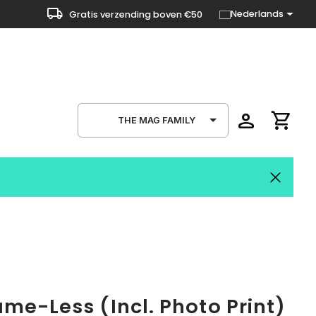
local_shipping
Nederlands
Gratis verzending boven €50
person
shopping_cart
THE MAG FAMILY
me-Less (Incl. Photo Print)