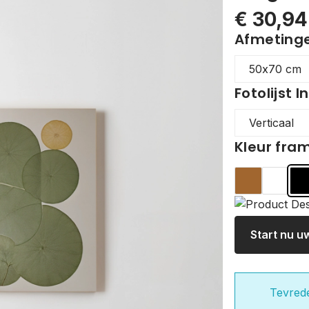
€ 30,94
Afmetingen
Fotolijst I
Kleur fra
Hout
Wit
Z
Start nu u
Tevred