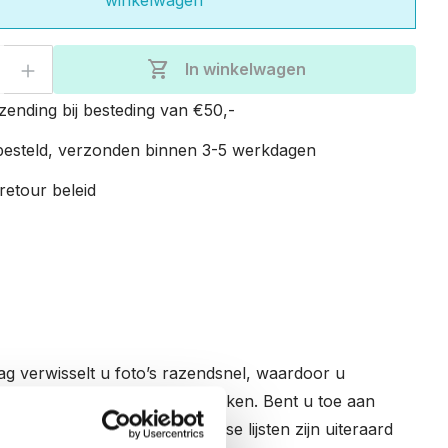
eveelheid: Voer de gewenste hoeveelhe
shopping_cart
In winkelwagen
zending bij besteding van €50,-
esteld, verzonden binnen 3-5 werkdagen
retour beleid
aag verwisselt u foto’s razendsnel, waardoor u
foto’s te uploaden en te bewerken. Bent u toe aan
ndere foto op uw frame. Losse lijsten zijn uiteraard