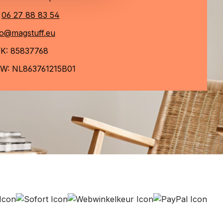
06 27 88 83 54
fo@magstuff.eu
K: 85837768
W: NL863761215B01