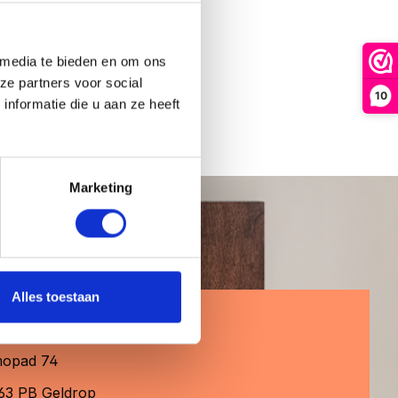
ie.
 media te bieden en om ons
ze partners voor social
10
nformatie die u aan ze heeft
Marketing
Alles toestaan
em contact met ons op
opad 74
63 PB Geldrop