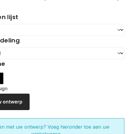
 lijst
ndeling
me
wart
w ontwerp
en met uw ontwerp? Voeg hieronder toe aan uw
winkelwagen