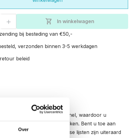
eveelheid: Voer de gewenste hoeveelhe
shopping_cart
In winkelwagen
zending bij besteding van €50,-
esteld, verzonden binnen 3-5 werkdagen
retour beleid
aag verwisselt u foto’s razendsnel, waardoor u
foto’s te uploaden en te bewerken. Bent u toe aan
Over
ndere foto op uw frame. Losse lijsten zijn uiteraard