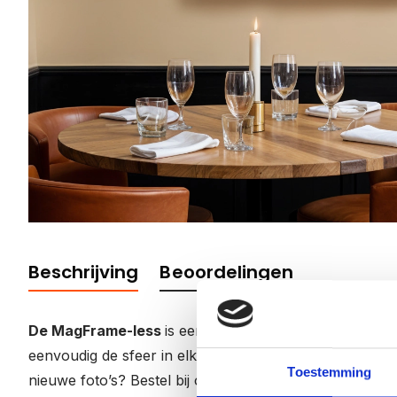
Beschrijving
Beoordelingen
De MagFrame-less
is een elegant, randloos fotoframe
eenvoudig de sfeer in elke ruimte kunt aanpassen. Ste
Toestemming
nieuwe foto’s? Bestel bij ons uw nieuwe foto’s. Door m