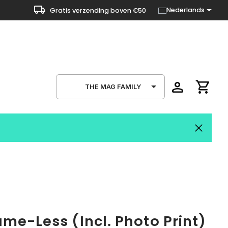
local_shipping
Nederlands
Gratis verzending boven €50
person
shopping_cart
THE MAG FAMILY
me-Less (Incl. Photo Print)