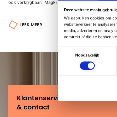
ook verkrijgbaar. MagFrame-less is de perfecte keuze 
Deze website maakt gebruik
We gebruiken cookies om cont
LEES MEER
websiteverkeer te analyseren
media, adverteren en analys
verstrekt of die ze hebben v
Toestemmingsselectie
Noodzakelijk
Klantenservice
& contact