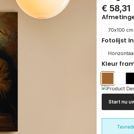
€ 58,31
Afmetingen
Fotolijst I
Kleur fra
Hout
Wit
Z
Start nu u
Tevred