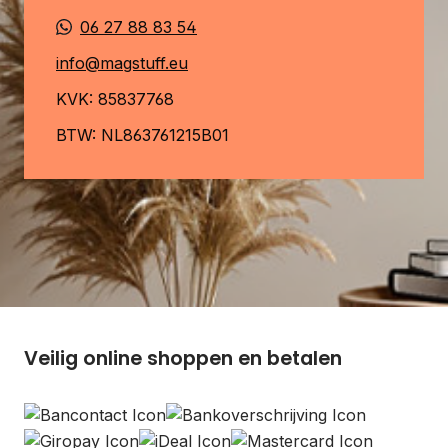
06 27 88 83 54
info@magstuff.eu
KVK: 85837768
BTW: NL863761215B01
Veilig online shoppen en betalen