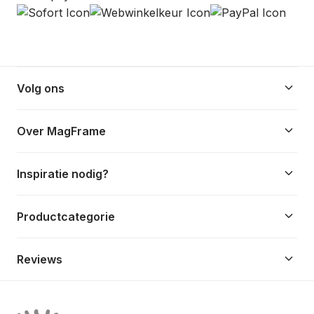
keyboard_arrow_down
Volg ons
keyboard_arrow_down
Over MagFrame
keyboard_arrow_down
Inspiratie nodig?
keyboard_arrow_down
Productcategorie
keyboard_arrow_down
Reviews