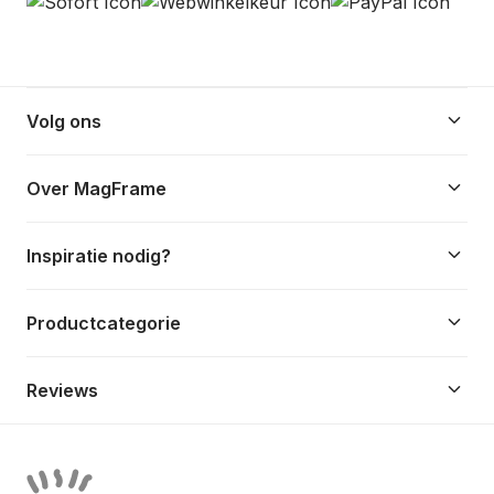
keyboard_arrow_down
Volg ons
keyboard_arrow_down
Over MagFrame
keyboard_arrow_down
Inspiratie nodig?
keyboard_arrow_down
Productcategorie
keyboard_arrow_down
Reviews