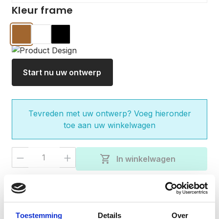
Kleur frame
Hout
Wit
Zwart
Start nu uw ontwerp
Tevreden met uw ontwerp? Voeg hieronder
toe aan uw winkelwagen
Producthoeveelheid: Voer de gewenste 
shopping_cart
In winkelwagen
check
Gratis verzending bij besteding van €50,-
Vandaag besteld, verzonden binnen 3-5
check
werkdagen
Toestemming
Details
Over