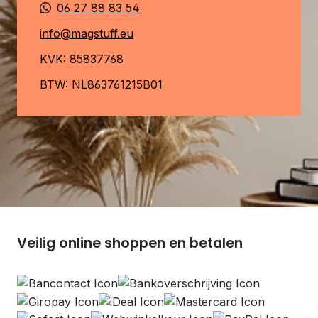
06 27 88 83 54
info@magstuff.eu
KVK: 85837768
BTW: NL863761215B01
Veilig online shoppen en betalen