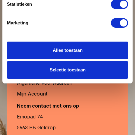
Statistieken
uiteraard ook verkrijgbaar. MagFrame-less
Beoordeling schrijven
is de perfecte keuze voor een stijlvolle,
duurzame en aanpasbare fotopresentatie.
Klantenservice
Marketing
& contact
Alleen beoordelingen weergeven in huidige
taal.
Heb je vragen?
Alles toestaan
Contactformulier
Geen beoordelingen gevonden. Deel
Selectie toestaan
Veelgestelde Vragen
uw inzichten met anderen.
Algemene Voorwaarden
Mijn Account
Neem contact met ons op
Emopad 74
5663 PB Geldrop