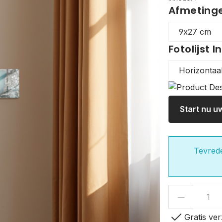
Afmetingen
Fotolijst I
Start nu u
Tevred
Productho
check
Gratis ver