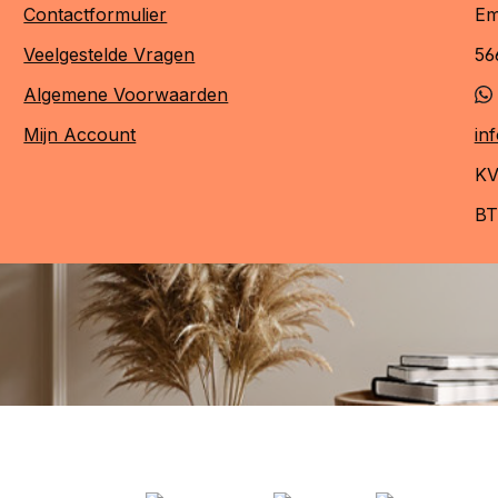
Contactformulier
Em
Veelgestelde Vragen
56
Algemene Voorwaarden
Mijn Account
in
KV
BT