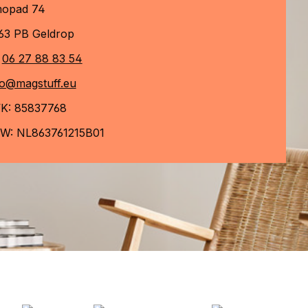
opad 74
63 PB Geldrop
06 27 88 83 54
fo@magstuff.eu
K: 85837768
W: NL863761215B01