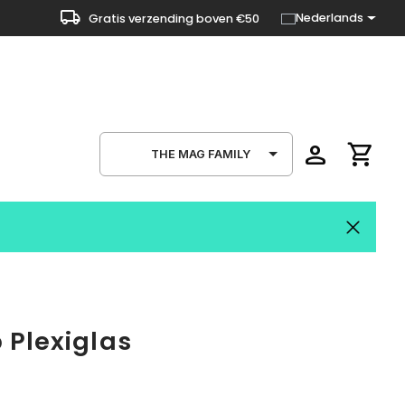
local_shipping
Nederlands
Gratis verzending boven €50
person
shopping_cart
THE MAG FAMILY
 Plexiglas