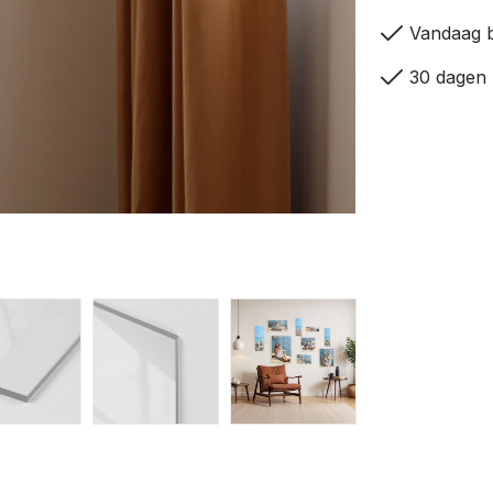
check
Vandaag b
check
30 dagen 