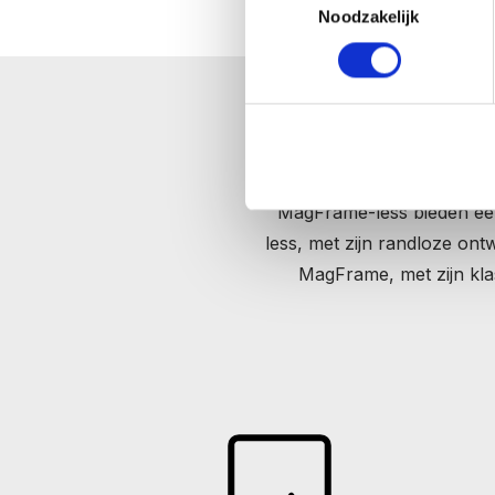
Noodzakelijk
Breng een frisse uitst
MagFrame-less bieden een
less, met zijn randloze on
MagFrame, met zijn klass