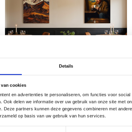
Geef jouw horecazaak een
Details
visuele upgrade
 van cookies
LEES MEER
ent en advertenties te personaliseren, om functies voor social
. Ook delen we informatie over uw gebruik van onze site met on
e. Deze partners kunnen deze gegevens combineren met andere i
erzameld op basis van uw gebruik van hun services.