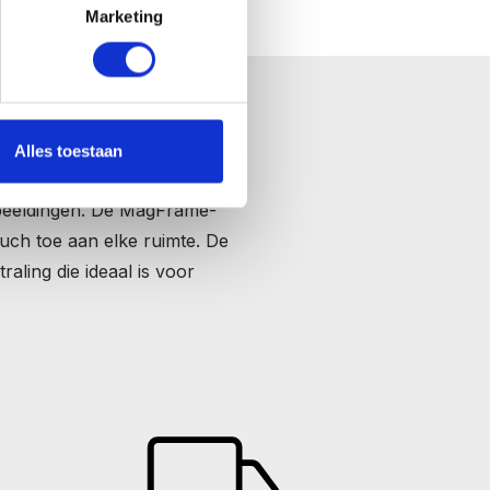
Marketing
Alles toestaan
oframes. De MagFrame en
fbeeldingen. De MagFrame-
uch toe aan elke ruimte. De
raling die ideaal is voor