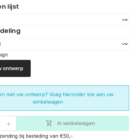
 lijst
ndeling
w ontwerp
en met uw ontwerp? Voeg hieronder toe aan uw
winkelwagen
eveelheid: Voer de gewenste hoeveelhe
shopping_cart
In winkelwagen
zending bij besteding van €50,-