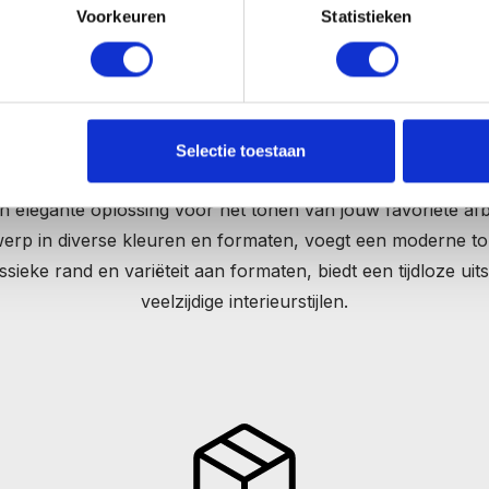
Voorkeuren
Statistieken
Flexibele stijl voor elk interieur.
Selectie toestaan
raling naar jouw interieur met MagFrame’s innovatieve fot
 elegante oplossing voor het tonen van jouw favoriete a
twerp in diverse kleuren en formaten, voegt een moderne to
ieke rand en variëteit aan formaten, biedt een tijdloze uitst
veelzijdige interieurstijlen.