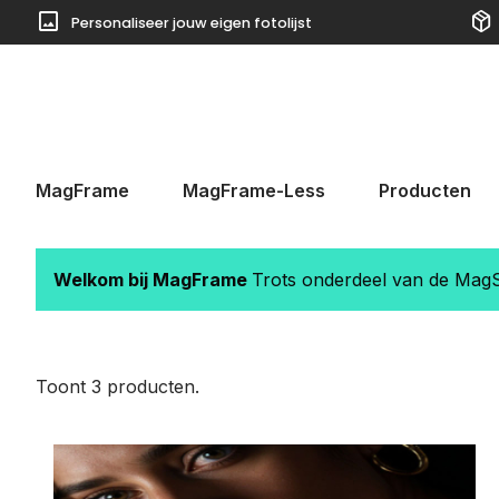
image
package_2
Personaliseer jouw eigen fotolijst
 naar de hoofdinhoud
Ga naar de zoekopdracht
Ga naar de hoofdnavigatie
MagFrame
MagFrame-Less
Producten
Welkom bij MagFrame
Trots onderdeel van de MagSt
Toont 3 producten.