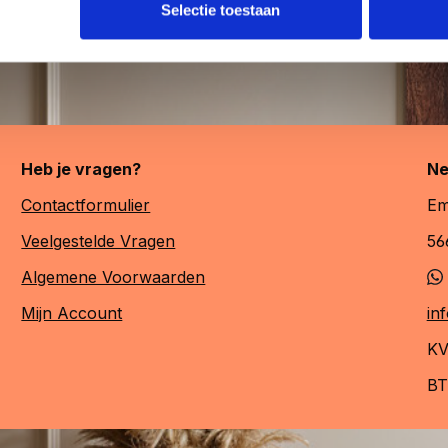
Selectie toestaan
Heb je vragen?
Ne
Contactformulier
Em
Veelgestelde Vragen
56
Algemene Voorwaarden
Mijn Account
in
KV
BT