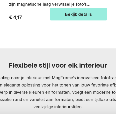
zijn magnetische laag verwissel je foto’s
razendsnel, waardoor je eenvoudig de sfeer in
Bekijk details
€ 4,17
elke ruimte kunt aanpassen. Stel jouw eigen
fotolijst samen door een frame te kiezen en je
foto’s te uploaden en te bewerken. Ben je toe
aan nieuwe foto’s? Bestel bij ons je nieuwe foto’s.
Door middel van het magnetische fotoblad plaats
je makkelijk een andere foto op jouw frame.
Losse lijsten zijn uiteraard ook verkrijgbaar.
Flexibele stijl voor elk interieur
MagFrame-less is de perfecte keuze voor een
stijlvolle, duurzame en aanpasbare
traling naar je interieur met MagFrame’s innovatieve foto
fotopresentatie.
 elegante oplossing voor het tonen van jouw favoriete a
twerp in diverse kleuren en formaten, voegt een moderne to
ieke rand en variëteit aan formaten, biedt een tijdloze uitst
veelzijdige interieurstijlen.