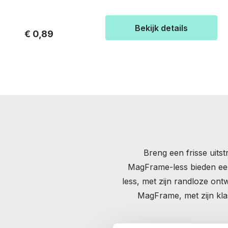
Bekijk details
€ 0,89
Breng een frisse uits
MagFrame-less bieden een
less, met zijn randloze on
MagFrame, met zijn klass