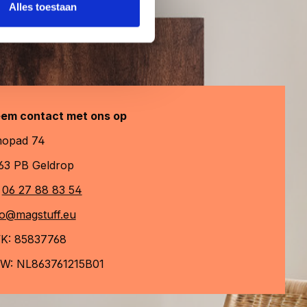
Alles toestaan
em contact met ons op
opad 74
63 PB Geldrop
06 27 88 83 54
fo@magstuff.eu
K: 85837768
W: NL863761215B01