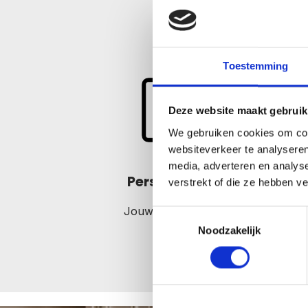
Toestemming
Deze website maakt gebruik
We gebruiken cookies om cont
websiteverkeer te analyseren
media, adverteren en analys
Personaliseer
verstrekt of die ze hebben v
Jouw eigen fotolijst
Toestemmingsselectie
Noodzakelijk