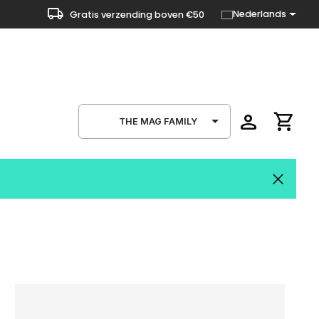
local_shipping
Nederlands
Gratis verzending boven €50
person
shopping_cart
THE MAG FAMILY